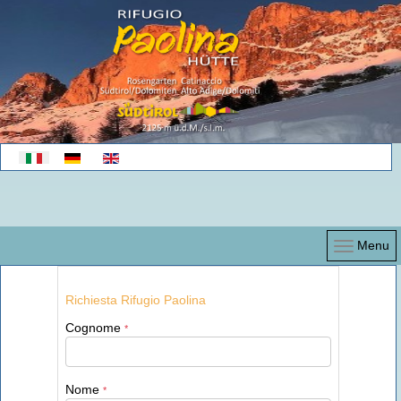
Seleziona la tua lingua
Menu
Richiesta Rifugio Paolina
Cognome
*
Nome
*