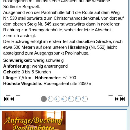
Rosengarten mit fantastischer Aussicht auf die westliche
Südtiroler Bergwelt.
Ausgehend von der Paolinahütte führt die Route auf dem Weg
Nr. 539 steil ostwärts zum Christomannosdenkmal, von dort auf
dem oberen Steig Nr. 549 zuerst westwärts dann in nördlicher
Richtung zur Rosengartenhütte, wobei der letzte Abschnitt
ziemlich ansteigt.
Der Rückweg erfolgt im ersten Teil auf derselben Strecke, nach
etwa 500 Metern auf dem unteren Hirzelsteig (Nr. 552) leicht
absteigend zum Ausgangspunkt Paolinahütte.
Schwierigkeit:
wenig schwierig
Anforderung:
wenig anstrengend
Gehzeit:
3 bis 5 Stunden
Länge:
7,5 km -
Höhenmeter:
+/- 700
Höchste Wegstelle:
Rosengartenhütte 2390 m
1
2
3
4
5
6
7