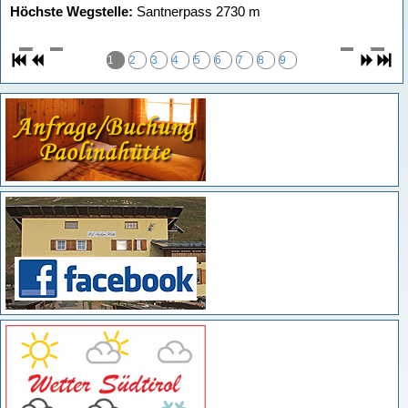
Höchste Wegstelle:
Santnerpass 2730 m
1
2
3
4
5
6
7
8
9