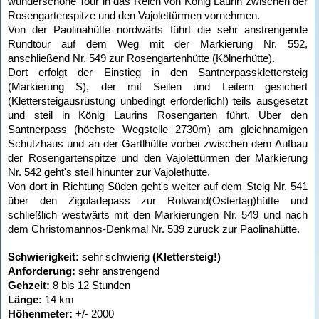
wunderschöne Tour in das Reich von König Laurin zwischen der
Rosengartenspitze und den Vajolettürmen vornehmen.
Von der Paolinahütte nordwärts führt die sehr anstrengende
Rundtour auf dem Weg mit der Markierung Nr. 552,
anschließend Nr. 549 zur Rosengartenhütte (Kölnerhütte).
Dort erfolgt der Einstieg in den Santnerpassklettersteig
(Markierung S), der mit Seilen und Leitern gesichert
(Klettersteigausrüstung unbedingt erforderlich!) teils ausgesetzt
und steil in König Laurins Rosengarten führt. Über den
Santnerpass (höchste Wegstelle 2730m) am gleichnamigen
Schutzhaus und an der Gartlhütte vorbei zwischen dem Aufbau
der Rosengartenspitze und den Vajolettürmen der Markierung
Nr. 542 geht's steil hinunter zur Vajolethütte.
Von dort in Richtung Süden geht's weiter auf dem Steig Nr. 541
über den Zigoladepass zur Rotwand(Ostertag)hütte und
schließlich westwärts mit den Markierungen Nr. 549 und nach
dem Christomannos-Denkmal Nr. 539 zurück zur Paolinahütte.
Schwierigkeit:
sehr schwierig
(Klettersteig!)
Anforderung:
sehr anstrengend
Gehzeit:
8 bis 12 Stunden
Länge:
14 km
Höhenmeter:
+/- 2000