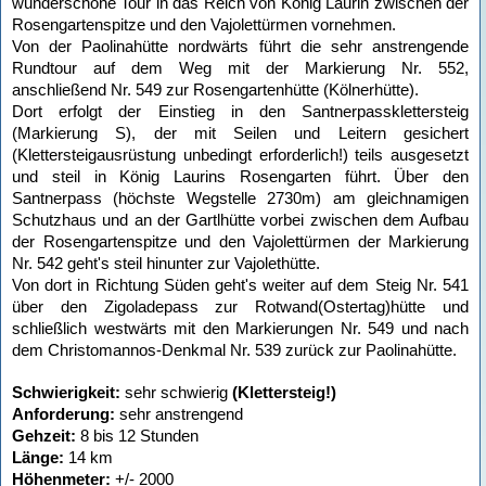
wunderschöne Tour in das Reich von König Laurin zwischen der
Rosengartenspitze und den Vajolettürmen vornehmen.
Von der Paolinahütte nordwärts führt die sehr anstrengende
Rundtour auf dem Weg mit der Markierung Nr. 552,
anschließend Nr. 549 zur Rosengartenhütte (Kölnerhütte).
Dort erfolgt der Einstieg in den Santnerpassklettersteig
(Markierung S), der mit Seilen und Leitern gesichert
(Klettersteigausrüstung unbedingt erforderlich!) teils ausgesetzt
und steil in König Laurins Rosengarten führt. Über den
Santnerpass (höchste Wegstelle 2730m) am gleichnamigen
Schutzhaus und an der Gartlhütte vorbei zwischen dem Aufbau
der Rosengartenspitze und den Vajolettürmen der Markierung
Nr. 542 geht's steil hinunter zur Vajolethütte.
Von dort in Richtung Süden geht's weiter auf dem Steig Nr. 541
über den Zigoladepass zur Rotwand(Ostertag)hütte und
schließlich westwärts mit den Markierungen Nr. 549 und nach
dem Christomannos-Denkmal Nr. 539 zurück zur Paolinahütte.
Schwierigkeit:
sehr schwierig
(Klettersteig!)
Anforderung:
sehr anstrengend
Gehzeit:
8 bis 12 Stunden
Länge:
14 km
Höhenmeter:
+/- 2000