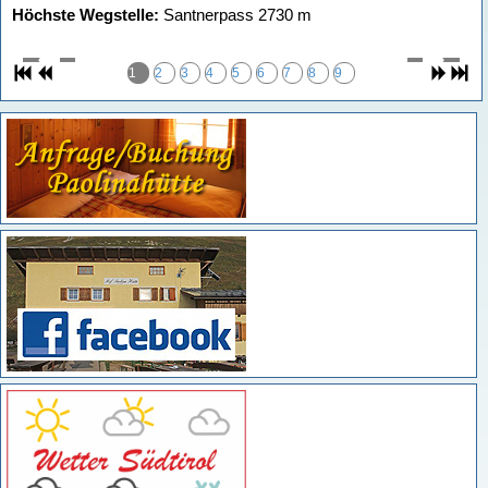
Höchste Wegstelle:
Santnerpass 2730 m
1
2
3
4
5
6
7
8
9